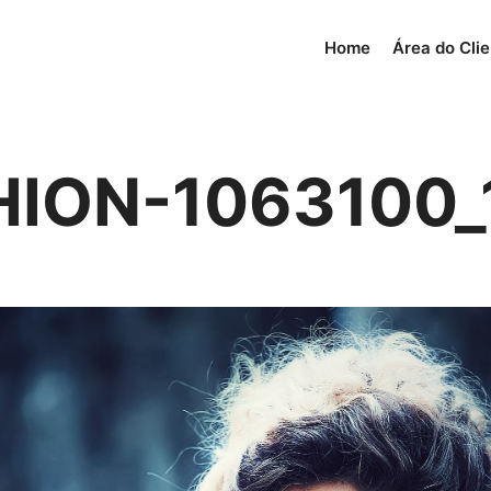
Home
Área do Cli
HION-1063100_