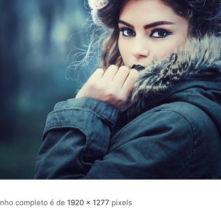
nho completo é de
1920 × 1277
pixels