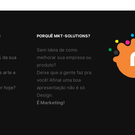
S
PORQUÊ MKT-SOLUTIONS?
é
Sem Ideia de como
 da sua
melhorar sua empresa ou
produto?
e arte e
Deixe que a gente faz pra
você! Afinal uma boa
r hoje?
apresentação não é só
Design.
É Marketing!