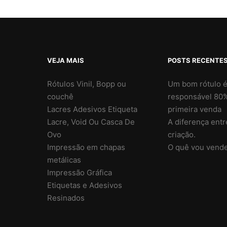
VEJA MAIS
POSTS RECENTE
Rótulos Vinil, Bopp ou
Um bom rótulo 
couchê
responsável 80%
Lacres Adesivos Etiqueta
primeira venda
Lacre, Void Ou Casca De
A diferença entr
Ovo
criação.
Impressão em chapas
O quê vou vende
metálicas
Impressão Gráfica
Etiquetas e Adesivos
Resinados