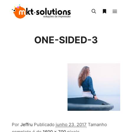
Menu pr
Pesquisa
Mais informa
ONE-SIDED-3
Por
Jeffru
Publicado
junho 23, 2017
Tamanho
completo é de
1600 × 700
pixels